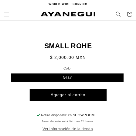
Ir
WORLD WIDE SHIPPING
directamente
al contenido
Carrito
Ir
directamente
SMALL ROHE
a la
información
del producto
Precio
$ 2,000.00 MXN
habitual
Color
Gray
Agregar al carrito
Retiro disponible en
SHOWROOM
Normalmente está listo en 24 horas
Ver información de la tienda