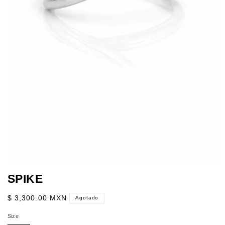
Abrir
elemento
SPIKE
multimedia
1
en
Precio
$ 3,300.00 MXN
Agotado
una
habitual
ventana
Size
modal