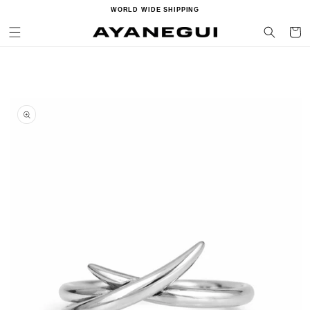
Ir
WORLD WIDE SHIPPING
directamente
al contenido
Carrito
Ir
directamente
a la
información
del producto